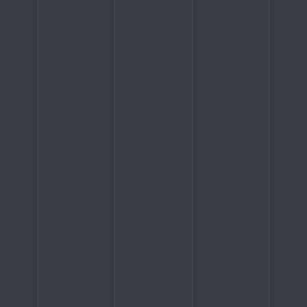
2
B.4.02
2
B.4.03
JŪSŲ NAMAI ŽIRMŪNUOSE
2
B.4.04
NUO 134 200 €
2
C.4.04
Projektas, jau pavergęs vilniečių širdis ir
2
B.4.05
pelnęs jų pasitikėjimą, tęsia savo sėkmės
2
istoriją, pristatydamas trečiąjį etapą.
C.4.05
Užfiksuokite geriausią kainą jau dabar!
2
C.4.06
ATRINKTIEMS BUTAMS DVIRAČIŲ SAUGYKLA
2
B.4.06
DOVANŲ.
2
C.4.07
Vardas
*
2
B.4.07
2
B.4.08
Pavardė
2
B.4.09