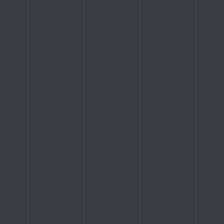
2
B.1.04
2
C.1.05
2
C.1.06
2
C.1.07
2
B.2.01
2
C.2.01
2
C.2.02
2
B.2.02
2
B.2.03
2
C.2.03
2
B.2.04
2
C.2.04
2
B.2.05