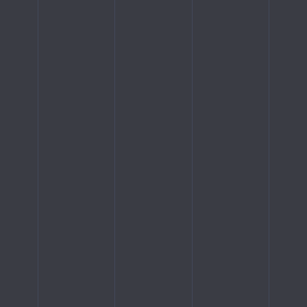
2
B2.6.03
2
B2.6.05
2
A2.6.07
2
B2.7.02
2
A2.7.06
2
A2.7.05
2
A2.7.04
2
B2.7.01
2
A2.7.03
2
B2.7.03
2
B2.7.05
2
B2.7.06
2
B2.7.07