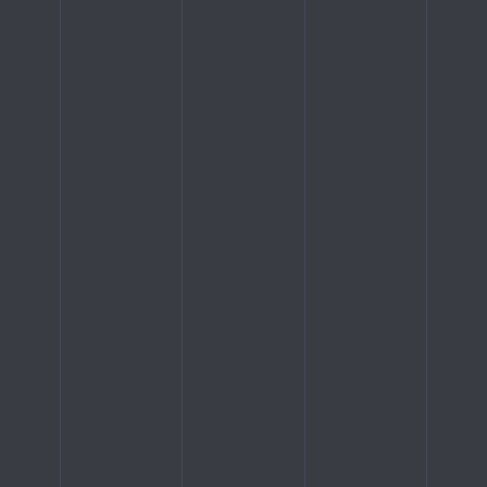
A.2.03
ETAP
PARDUOTAS
2
3 kamb. / 59,65 m
A.2.03
ETAP
PARDUOTAS
2
3 kamb. / 59,65 m
A.2.03
ETAP
PARDUOTAS
2
3 kamb. / 59,65 m