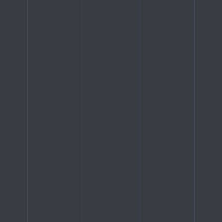
PARDUOTAS
FILTRAS
PARDUOTAS
1 ETAPAS
A1