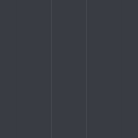
2 ETAPAS
B1
C1
3 ETAPAS
A2
B2
KAMBARIAI
1.5
2
3
4
AUKŠTAS
1
–
9
Tik prekybos patalpos
Tik su terasomis
Tik laisvi
IŠVALYTI FILTRĄ