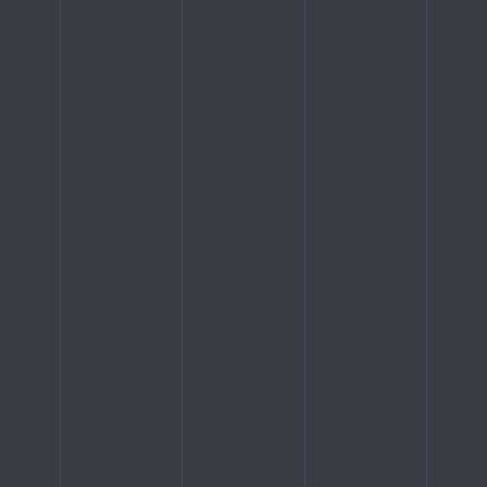
A.2.03
ETAP
PARDUOTAS
2
3 kamb. / 59,65 m
A.2.03
ETAP
PARDUOTAS
2
3 kamb. / 59,65 m
A.2.03
ETAP
PARDUOTAS
2
3 kamb. / 59,65 m