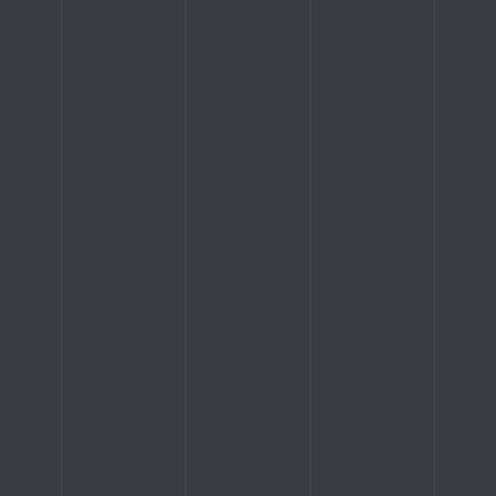
A.2.03
ETAP
2
3 kamb. / 59,65 m
A.2.03
ETAP
2
3 kamb. / 59,65 m