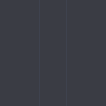
2
A2.4.12
2
A2.5.01
2
A2.5.04
2
A2.5.05
2
A2.5.06
2
A2.5.09
2
A2.5.10
2
A2.5.11
2
A2.5.12
2
A2.6.01
2
A2.6.02
2
A2.6.04
2
A2.6.06