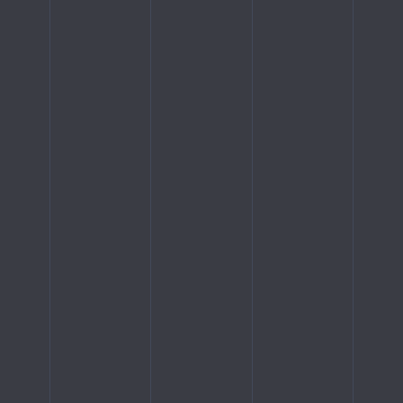
2
B.1.KP2
2
C.1.02-3
2
C.2.02-3
2
C.3.02-3
2
C.5.02-3
2
C.6.02-3
2
A2.1.01
2
A2.1.02
2
A2.1.03
2
A2.1.04
2
A2.2.01
2
A2.2.02
2