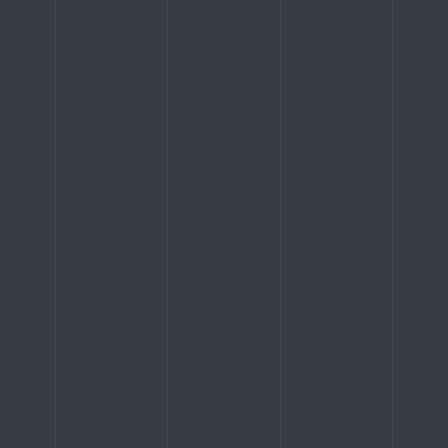
2
A.2.06
2
A.2.07
2
A.2.08
2
A.2.09
2
A.2.10
2
A.2.11
2
A.2.12
2
A.2.13
2
A.2.14
2
A.3.01
2
A.3.02
2
A.3.03
2