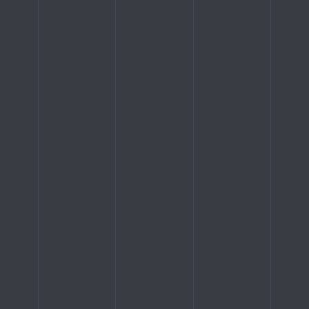
C.1.02
2
B.1.02
2
C.1.03
2
B.1.03
2
C.1.04
2
B.1.04
2
C.1.05
2
C.1.06
2
C.1.07
2
B.2.01
2
C.2.01
2
C.2.02
2
B.2.02