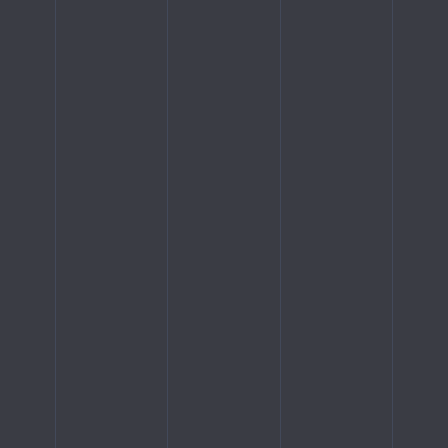
KAINA NUO 134 200 €
2
A.8.01
2
A.8.02
2
A.8.03
2
A.8.04
2
A.1.KP1
2
A.1.KP2
2
A.1.KP4
2
A.1.KP6
2
A.1.KP7
2
A.1.KP8
2
C.1.01
2
B.1.01
2