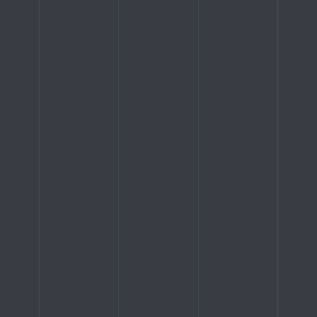
A2.2.03
2
A2.2.04
2
A2.2.05
2
A2.2.06
2
A2.2.10
2
A2.2.11
2
A2.2.12
2
A2.3.01
2
A2.3.02
2
A2.3.03
2
A2.3.04
2
A2.3.05
2
A2.3.06