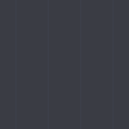
2
B.8.04
2
B.8.05
2
B.8.06
2
B.8.07
2
B.8.08
2
B.8.09
2
B.9.01
2
B.9.02
2
B.9.03
2
B.9.04
2
B.9.05
2
B.9.06
2
B.1.KP1