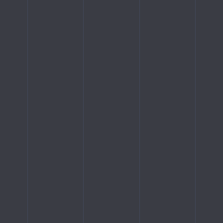
C.5.04
2
B.5.05
2
C.5.05
2
C.5.06
2
B.5.06
2
C.5.07
2
B.5.07
2
B.5.08
2
B.5.09
2
B.5.10
2
B.6.01
2
C.6.01
2
C.6.02