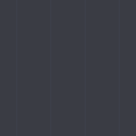
1 ETAPAS
A1
2 ETAPAS
B1
C1
3 ETAPAS
A2
B2
KAMBARIAI
1.5
2
3
4
AUKŠTAS
1
–
9
Tik prekybos patalpos
Tik su terasomis