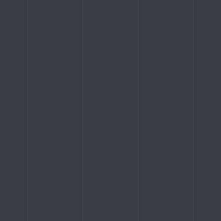
2
A2.3.07
2
A2.3.09
2
A2.3.10
2
A2.3.11
2
A2.3.12
2
A2.4.01
2
A2.4.04
2
A2.4.05
2
A2.4.06
2
A2.4.08
2
A2.4.09
2
A2.4.10
2
A2.4.11