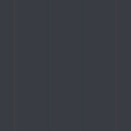
2
A2.5.08
2
A2.6.03
2
A2.6.05
2
B2.6.09
2
B2.6.07
2
B2.6.03
2
B2.6.05
2
A2.6.07
2
B2.7.02
2
A2.7.06
2
A2.7.05
2
A2.7.04
2
B2.7.01