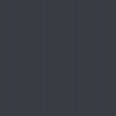
2
A.4.03
2
A.4.04
2
A.4.05
2
A.4.06
2
A.4.07
2
A.4.08
2
A.4.09
2
A.4.10
2
A.4.11
2
A.4.12
2
A.4.13
2
A.4.14
2
A.5.01