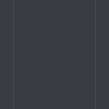
A.2.03
ETAP
PARDUOTAS
2
3 kamb. / 59,65 m
A.2.03
PLANUOJAMA
ETAP
PARDUOTAS
2
3 kamb. / 59,65 m