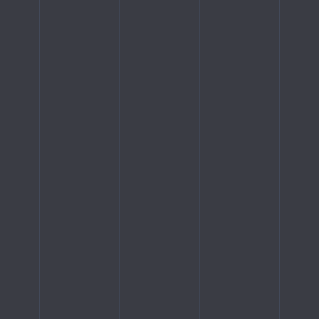
2
A2.6.08
2
A2.7.01
2
A2.7.07
2
A2.7.08
2
A2.8.04
2
A2.8.05
2
B2.1.01
2
B2.1.02
2
B2.1.03
2
B2.1.04
2
B2.1.05
2
B2.1.06
2
B2.1.07