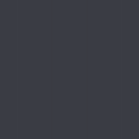
2
A2.7.03
2
B2.7.03
2
B2.7.05
2
B2.7.06
2
B2.7.07
2
B2.7.09
2
A2.7.02
2
B2.8.05
2
B2.8.09
2
B2.8.06
2
A2.8.03
2
B2.8.04
2
B2.8.03